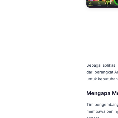
Sebagai aplikasi
dari perangkat 
untuk kebutuhan
Mengapa Me
Tim pengembang 
membawa peningka