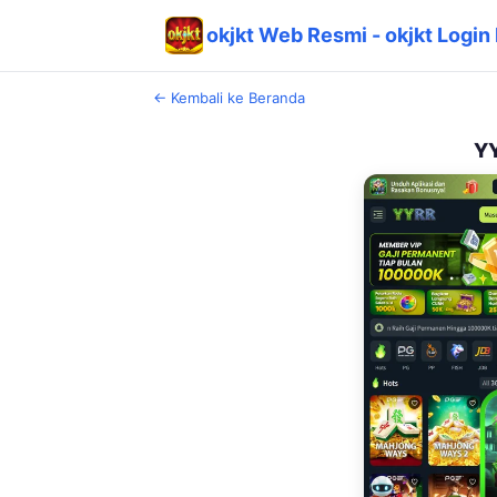
okjkt Web Resmi - okjkt Login
← Kembali ke Beranda
YY