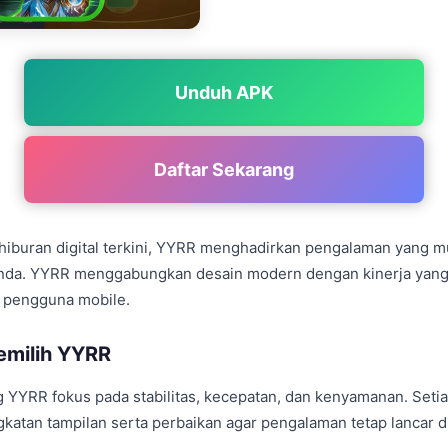
Unduh APK
Daftar Sekarang
 hiburan digital terkini, YYRR menghadirkan pengalaman yang 
Anda. YYRR menggabungkan desain modern dengan kinerja yang
 pengguna mobile.
milih YYRR
YYRR fokus pada stabilitas, kecepatan, dan kenyamanan. Set
tan tampilan serta perbaikan agar pengalaman tetap lancar di